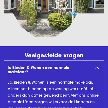
Veelgestelde vragen
Is Bieden & Wonen een normale
makelaar?
Ja, Bieden & Wonen is een normale makelaar.
Alleen het bieden op de woning werkt nét iets
anders dan dat je gewend bent. Met ons online
biedplatform zorgen wij ervoor dat kopers en