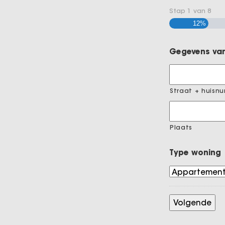
Stap
1
van
8
12%
Gegevens van
Straat + huisn
Plaats
Type woning