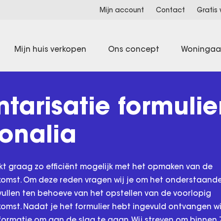
Mijn account
Contact
Gratis
Mijn huis verkopen
Ons concept
Woninga
ntarisatie formulie
onalia
t graag zo efficiënt mogelijk met het opmaken van de
mst. Om deze reden vragen wij je om het onderstaande
 vullen ten behoeve van het opstellen van de voorlopig
mst. Nadat je het formulier hebt ingevuld ontvangen wij
ormatie om aan de slag te gaan. Wij streven om binnen