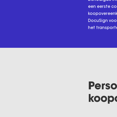
een eerste co
koopovereenko
DocuSign voor
het transport
Perso
koop