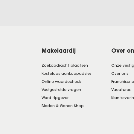
Makelaardij
Over o
Zoekopdracht plaatsen
Onze vesti
Kosteloos aankoopadvies
Over ons
Online waardecheck
Franchisen
Veelgestelde vragen
Vacatures
Word tipgever
Klantervari
Bieden & Wonen Shop