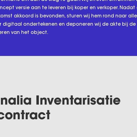
ncept versie aan te leveren bij koper en verkoper. Nada
mst akkoord is bevonden, sturen wij hem rond naar alle 
 digitaal ondertekenen en deponeren wij de akte bij de 
eren van het object.
nalia Inventarisatie
contract