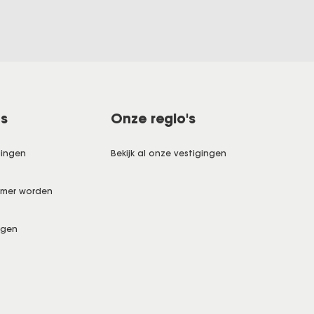
ns
Onze regio's
gingen
Bekijk al onze vestigingen
emer worden
ngen