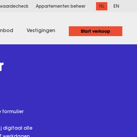
NL
EN
 waardecheck
Appartementen beheer
anbod
Vestigingen
r
 formulier
 digitaal alle
 7 werkdagen