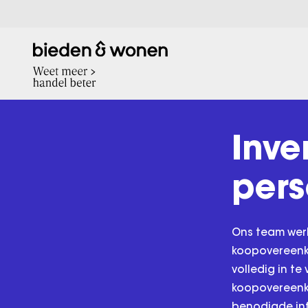
Inve
pers
Ons team werk
koopovereenko
volledig in te
koopovereenko
benodigde inf