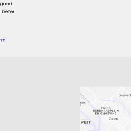
o goed
n beter
rm.