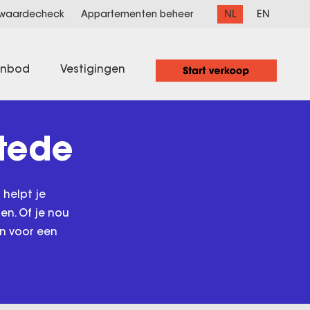
NL
EN
 waardecheck
Appartementen beheer
anbod
Vestigingen
tede
 helpt je
en. Of je nou
en voor een