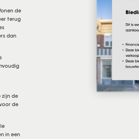
 Wonen de
er terug
es
ers dan
s
envoudig
 zijn de
 voor de
le
en in een