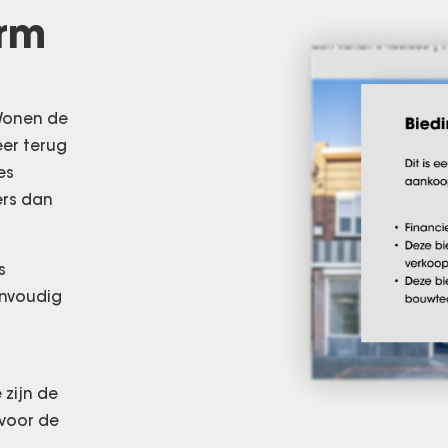
orm
 Wonen de
er terug
es
ers dan
s
envoudig
 zijn de
 voor de