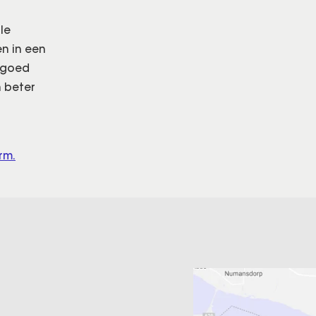
le
en in een
o goed
n beter
rm.