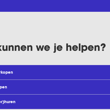
kunnen we je helpen?
rkopen
open
er)huren