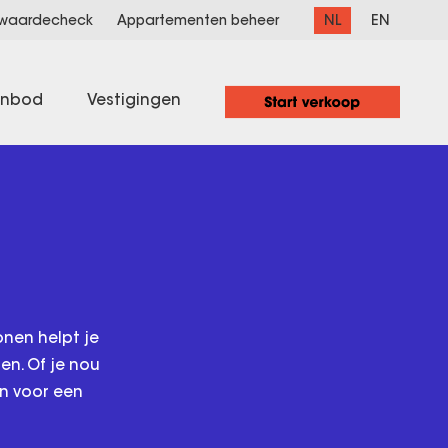
NL
EN
 waardecheck
Appartementen beheer
anbod
Vestigingen
onen helpt je
en. Of je nou
en voor een