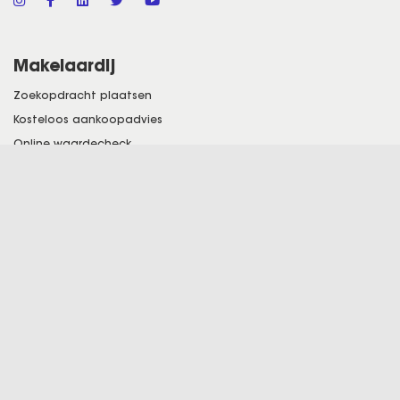
Makelaardij
Zoekopdracht plaatsen
Kosteloos aankoopadvies
Online waardecheck
Veelgestelde vragen
Word tipgever
Bieden & Wonen Shop
Over ons
Onze vestigingen
Over ons
Franchisenemer worden
Vacatures
Klantervaringen