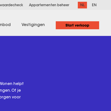
NL
EN
 waardecheck
Appartementen beheer
anbod
Vestigingen
 Wonen helpt
ngen. Of je
zorgen voor