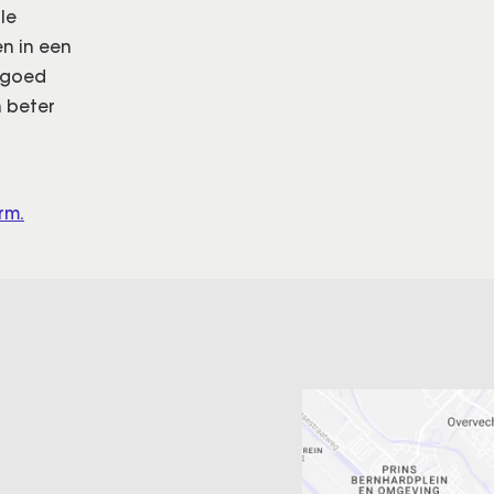
le
en in een
o goed
n beter
rm.