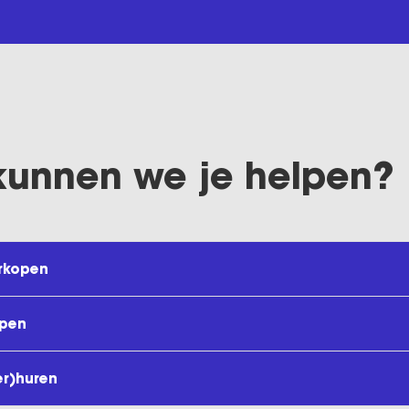
kunnen we je helpen?
rkopen
open
er)huren