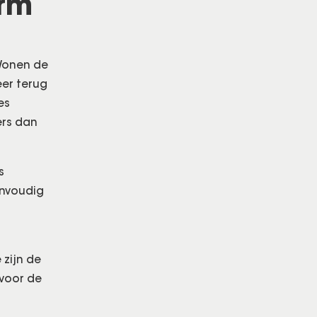
orm
 Wonen de
er terug
es
ers dan
s
envoudig
 zijn de
 voor de