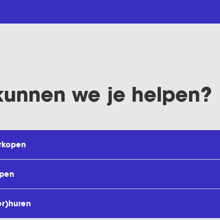
kunnen we je helpen?
rkopen
open
er)huren