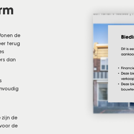
orm
 Wonen de
er terug
es
ers dan
s
envoudig
 zijn de
 voor de