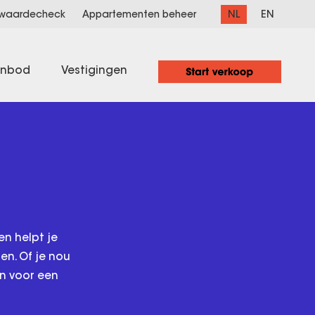
NL
EN
 waardecheck
Appartementen beheer
anbod
Vestigingen
en helpt je
en. Of je nou
en voor een