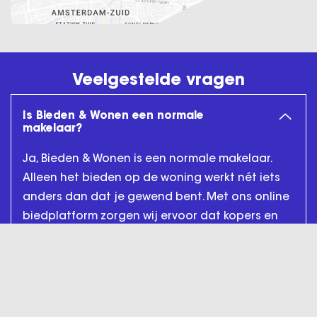
Veelgestelde vragen
Is Bieden & Wonen een normale
makelaar?
Ja, Bieden & Wonen is een normale makelaar.
Alleen het bieden op de woning werkt nét iets
anders dan dat je gewend bent. Met ons online
biedplatform zorgen wij ervoor dat kopers en
verkopers de regie weer terug over het
aankoop- en verkoopproces. Ons doel is om
jouw zo goed mogelijk te informeren, zodat jij
meer weet en beter kunt handelen. Eerlijk,
zonder handjeklap of vriendjespolitiek.