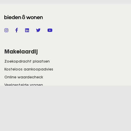
Makelaardij
Zoekopdracht plaatsen
Kosteloos aankoopadvies
Online waardecheck
Veelgestelde vragen
Word tipgever
Bieden & Wonen Shop
Over ons
Onze vestigingen
Over ons