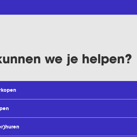
kunnen we je helpen?
rkopen
open
er)huren