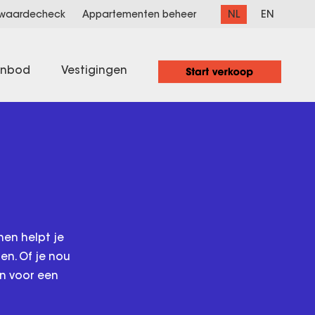
NL
EN
 waardecheck
Appartementen beheer
anbod
Vestigingen
en helpt je
en. Of je nou
en voor een