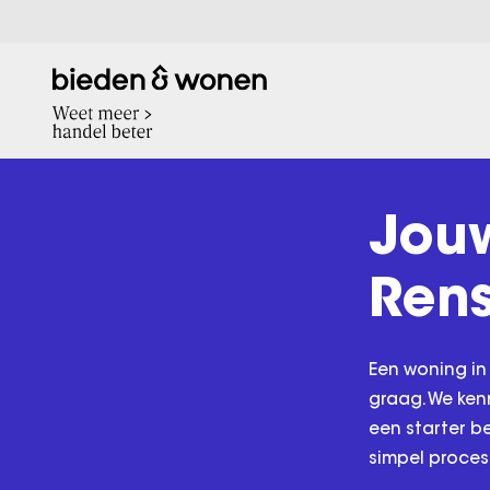
Jou
Ren
Een woning in
graag. We ken
een starter b
simpel proces