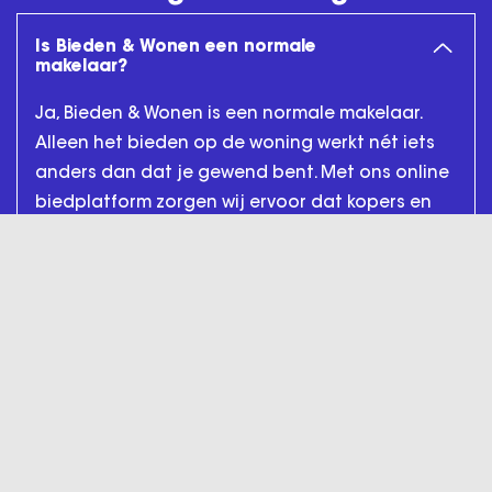
Is Bieden & Wonen een normale
makelaar?
Ja, Bieden & Wonen is een normale makelaar.
Alleen het bieden op de woning werkt nét iets
anders dan dat je gewend bent. Met ons online
biedplatform zorgen wij ervoor dat kopers en
verkopers de regie weer terug over het
aankoop- en verkoopproces. Ons doel is om
jouw zo goed mogelijk te informeren, zodat jij
meer weet en beter kunt handelen. Eerlijk,
zonder handjeklap of vriendjespolitiek.
Wat kost het verkopen van een woning
in Velserbroek?