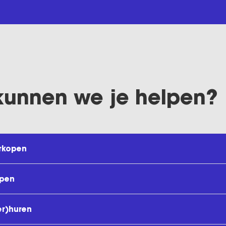
kunnen we je helpen?
rkopen
open
er)huren