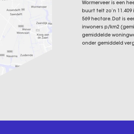
Wormerveer is een hee
buurt telt zo’n 11.40
569 hectare. Dat is e
inwoners p/km2 (gemid
gemiddelde woningwaar
onder gemiddeld verg