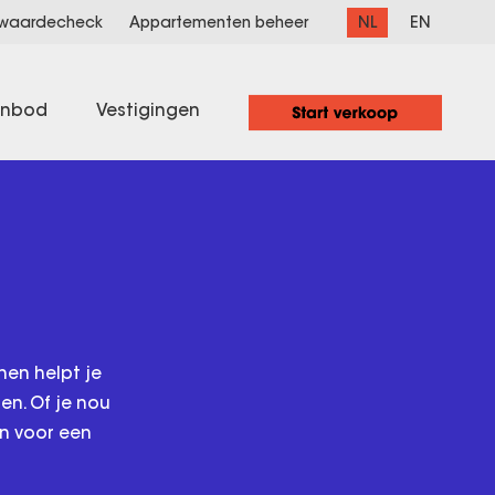
NL
EN
 waardecheck
Appartementen beheer
anbod
Vestigingen
nen helpt je
en. Of je nou
en voor een