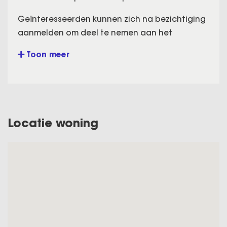
Geïnteresseerden kunnen zich na bezichtiging
aanmelden om deel te nemen aan het
biedproces.
Toon meer
NB. De getoonde vraagprijs €390.000 is een
vanaf prijs.
INTRODUCTIE:
Locatie woning
Wat een plaatje is deze instapklare woning!
Deze woning is nu ingedeeld met 3
slaapkamers, waarvan 2 heel ruim (op 1e
verdieping en zolder) en 1 slaapkamer met
originele afmetingen (1e verdieping).
Deze mooie woning is aan de zijkant
uitgebouwd waardoor je een aparte eetkamer