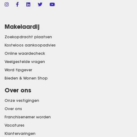
moderne keuken, luxe badkamer en mooie
houten vloeren. Daarnaast heeft de woning
door de hoekligging een extra grote achtertuin
Makelaardij
en zij-tuin met een houtberging en plaats voor
de kliko’s.
Zoekopdracht plaatsen
Kosteloos aankoopadvies
De woning ligt op een goede locatie in de
Online waardecheck
gewilde kindvriendelijke woonwijk Gageldonk.
Veelgestelde vragen
Word tipgever
Scholen, winkelcentrum, Heksenwiel,
Bieden & Wonen Shop
winkelcentrum Stada Stores, openbaar vervoer,
station Breda-Prinsenbeek, alsmede een ruim
Over ons
aanbod van sociale voorzieningen zijn op
Onze vestigingen
loop-/fietsafstand bereikbaar. De wijk heeft een
Over ons
apart fietsnetwerk en veel groen (Landgoed de
Franchisenemer worden
Burgst, Asterd Plas en Haagse Beemden Bos).
Vacatures
De verbindingen ten opzichte van centrum,
Klantervaringen
Centraal Station en diverse uitvalswegen zijn