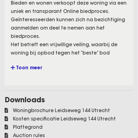
Bieden en wonen verkoopt deze woning via een
uniek en transparant Online biedproces.
Geïnteresseerden kunnen zich na bezichtiging
aanmelden om deel te nemen aan het
biedproces.
Het betreft een vrijwillige veiling, waarbij de
woning bij opbod tegen het “beste” bod
verkocht zal worden.
Toon meer
Aangeboden wordt dit goed onderhouden 2-
kamer (v.h. 3 kamer) appartement gelegen op
de 1e woonlaag.
Downloads
NB. De getoonde vraagprijs is een scherpe
vanaf prijs!
Woningbrochure Leidseweg 144 Utrecht
Kosten specificatie Leidseweg 144 Utrecht
Omschrijving
Plattegrond
Dit speels ingedeelde en intern goed
Auction rules
onderhouden 2-kamerappartement met 82m2