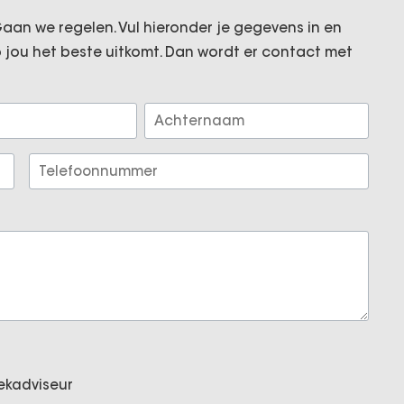
oskuilerdijk 22 te Hattemerbroek.
! Gaan we regelen. Vul hieronder je gegevens in en
p jou het beste uitkomt. Dan wordt er contact met
dweg te Wezep. Zoals het nu lijkt zal de afrit
den gesitueerd van dit pand, waardoor de
uitstekend is. De belendende percelen bestaan
Achternaam
woningen met bijbehorende bedrijfsruimte.
Telefoonnummer
e grond oppervlak van totaal ca. 202 m², met
ntree van de bovengelegen woning. Deze woning
e mogelijkheid om eigen parkeergelegenheid te
eekadviseur