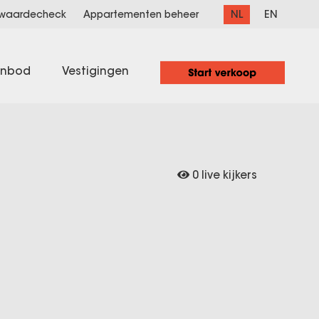
NL
EN
 waardecheck
Appartementen beheer
anbod
Vestigingen
0 live kijkers