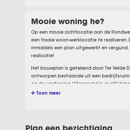
Mooie woning he?
Op een mooie zichtlocatie aan de Rondwe
een fraaie woon-werklocatie te realiseren. D
inmiddels een plan uitgewerkt en vergund,
realisatie!
Het bouwplan is getekend door Ter Velde D
ontworpen bestaande uit een bedrijfsruim
op de verdieping. Uiteraard zijn er altijd
van uw wensen, hetgeen uiteraard wel vo
Toon meer
Oldebroek.
Zoekt u een grotere kavel en meer ruimte o
mogelijkheid aan de Voskuilerdijk 22 te Ha
Plan een bezichtiging
m² met een bouwplan voor een vrijstaande 