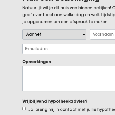
voor meer informatie of kijk op het adres V
Natuurlijk wil je dit huis van binnen bekijken
geef eventueel aan welke dag en welk tijdsti
Locatie:
je opgenomen om een afspraak te maken.
De kavel is prominent gesitueerd aan de Ron
van de Rijksweg A28 op korte afstand wor
bereikbaarheid vanuit de wijde omgeving 
Aanhef
Voornaam
voor een groot deel eveneens uit bedrijfs
E-
mailadres
Het vergunde bouwproject heeft een began
Opmerkingen
als gebruik bedrijfsruimte, alsmede de e
heeft een oppervlak van
ca. 75 m².
Parkeren:
Op bijbehorende terrein is ruim voldoend
creëren.
Vrijblijvend hypotheekadvies?
Ja, breng mij in contact met jullie hypoth
Opleveringsniveau: