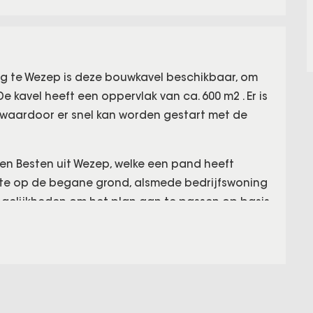
g te Wezep is deze bouwkavel beschikbaar, om
e kavel heeft een oppervlak van ca. 600 m2 . Er is
 waardoor er snel kan worden gestart met de
en Besten uit Wezep, welke een pand heeft
te op de begane grond, alsmede bedrijfswoning
 mogelijkheden om het plan aan te passen op basis
orgelegd dient te worden aan de Gemeente
m te ontwikkelen, dan bieden wij u een mooie
ttemerbroek. Een bouwkavel van maar liefst 1.035
woning en een afzonderlijk bedrijfspand. Bel