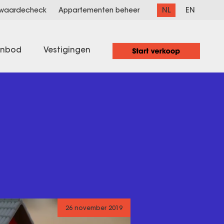
NL
EN
 waardecheck
Appartementen beheer
anbod
Vestigingen
26 november 2019