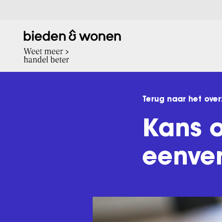
Terug naar het over
Kans 
eenver