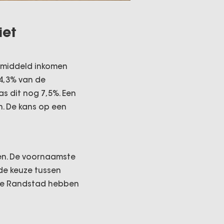
iet
gemiddeld inkomen
 4,3% van de
s dit nog 7,5%. Een
. De kans op een
gen. De voornaamste
de keuze tussen
 de Randstad hebben