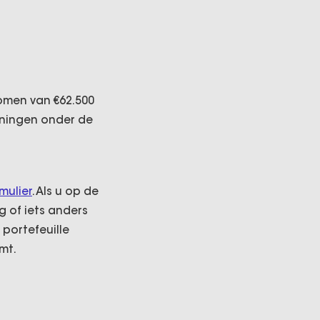
komen van €62.500
oningen onder de
mulier
. Als u op de
 of iets anders
 portefeuille
mt.