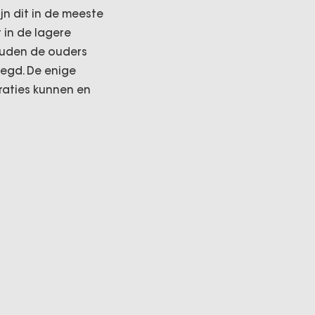
jn dit in de meeste
in de lagere
zouden de ouders
legd. De enige
raties kunnen en