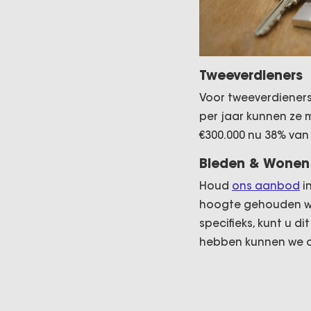
Tweeverdieners
Voor tweeverdieners
per jaar kunnen ze 
€300.000 nu 38% van 
Bieden & Wonen
Houd
ons aanbod
i
hoogte gehouden wi
specifieks, kunt u d
hebben kunnen we c