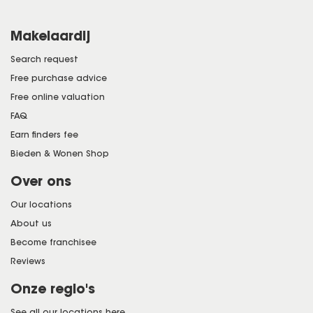
Makelaardij
Search request
Free purchase advice
Free online valuation
FAQ
Earn finders fee
Bieden & Wonen Shop
Over ons
Our locations
About us
Become franchisee
Reviews
Onze regio's
See all our locations here