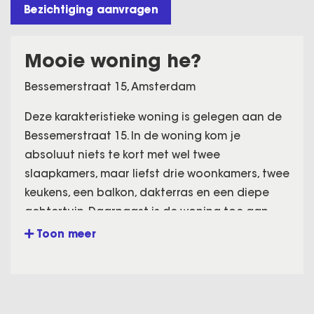
Bezichtiging aanvragen
Mooie woning he?
Bessemerstraat 15, Amsterdam
Deze karakteristieke woning is gelegen aan de
Bessemerstraat 15. In de woning kom je
absoluut niets te kort met wel twee
slaapkamers, maar liefst drie woonkamers, twee
keukens, een balkon, dakterras en een diepe
achtertuin. Daarnaast is de woning toe aan
wat modernisering, waarna je hier heerlijk kunt
Toon meer
wonen.
De woning bevindt zich in een jonge buurt met
veel gezinnen genaamd Don Bosco. Verder