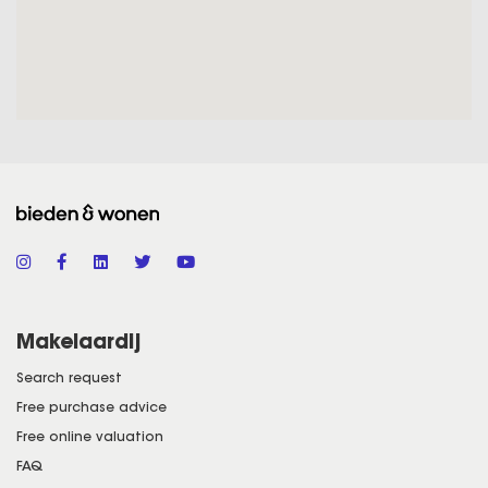
Verder is de woonkamer voorzien van een
kitchenette, gaskookplaat en koelkast. De
woonkamer leidt naar een badkamer, welke is
voorzien van een wastafel, toilet en
inloopdouche.
Opvallend aan de tweede woonkamer is de
authentieke kachel. Je kunt hier gezellig
samenkomen, dineren en loungen. Tevens leidt
de woonkamer naar een achtertuin en kelder.
Eerste verdieping
Makelaardij
Middels een vaste trap vanuit de begane
Search request
grond is een overloop op de eerste verdieping
Free purchase advice
te betreden. De overloop biedt doorgang naar
Free online valuation
een tweede verdieping, toilet en een living,
FAQ
welke bestaat uit een eetkamer, keuken en