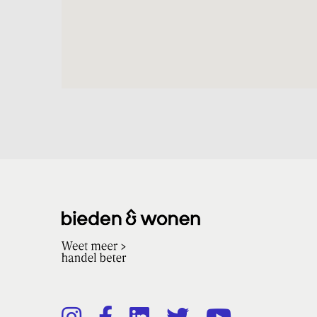
voorgelegd aan de verkoper. U dient zich no
Ook zullen de gebruikelijke veilingkosten te
terug onder ‘dowloads’ op onze website.
Kijkdag 1
Datum: 19 maart 2020
Tijd: Tijdslot voor bezichtigen van deze k
Kijkdag 2 (indien woning nog niet is gegu
Datum: 23 maart 2020
Tijd: Tijdslot voor bezichtigen van deze k
Biedronde 1: (bieden via online veiling op
Starttijd: 23 maart 13:00 uur
Eindtijd: 25 maart 15:00 uur
—-
Kijkdag 3 (indien woning nog niet is gegu