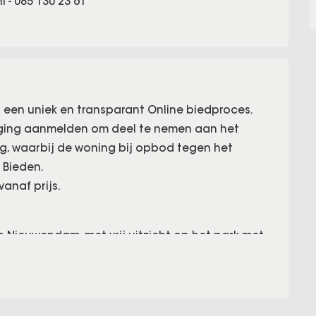
nl
-
085 130 23 61
 een uniek en transparant Online biedproces.
iging aanmelden om deel te nemen aan het
ling, waarbij de woning bij opbod tegen het
 Bieden.
anaf prijs.
in Nieuwendam, met vrij uitzicht op het park met
um Waterlandplein en winkelcentrum Boven ‘t IJ.
erecht in het nabij gelegen Purmerplein. De
Je bent binnen 15 minuten op het Centraal
e Ring A-10 en de Noord-Zuidlijn. Amsterdam