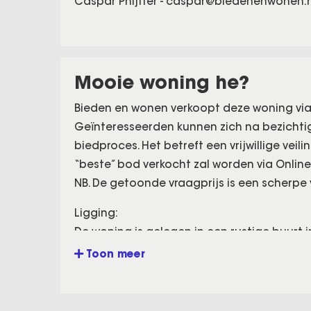
Caspar Phijffer -
caspar@biedenenwonen.
Mooie woning he?
Bieden en wonen verkoopt deze woning via
Geïnteresseerden kunnen zich na bezicht
biedproces. Het betreft een vrijwillige vei
“beste” bod verkocht zal worden via Online
NB. De getoonde vraagprijs is een scherpe v
Ligging:
De woning is gelegen in een rustige buurt 
gracht en nabij het vernieuwde winkelcentr
Toon meer
Voor de gezellige buurtwinkels kan je ook t
openbaar vervoerverbindingen zijn prima. 
station en op korte afstand bevindt zich d