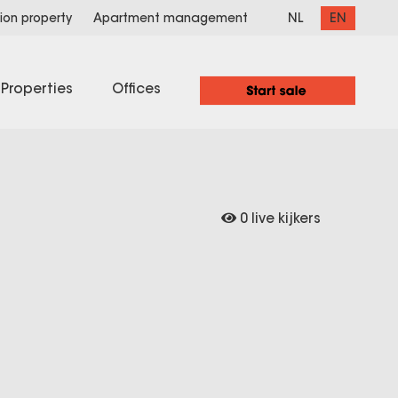
NL
EN
ion property
Apartment management
Properties
Offices
0 live kijkers