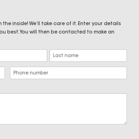
 heerlijke wandel- en fietsroutes,
the inside! We’ll take care of it. Enter your details
zijn nabij. De wijk Nieuwendam kenmerkt zich door
ou best. You will then be contacted to make an
ekken. De buurt is in de 14e eeuw ontstaan als
ijk.
Last
usse appartement treft u eerst een halletje aan,
Phone
r, een slaapkamer, toilet en de gesloten
number
 tot de grote slaapkamer. Tevens bevindt zich
de achterkant van het appartement treft u het
oning aan.
Deze oppervlakte voldoet momenteel nog niet aan
rvlakte is. De woning kan worden uitgebreid in
eid over de hele oppervlakte van de woning