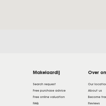
g wel te registreren via onze website als bieder.
n laste van de koper van kracht zijn. Deze vindt u
avel opvragen bij Bieden & Wonen
nd na eerste biedronde)
avel opvragen bij Bieden & Wonen
Makelaardij
Over o
 Bieden & Wonen)
Search request
Our locatio
Free purchase advice
About us
Free online valuation
Become fra
FAQ
Reviews
nd na eerste biedronde)