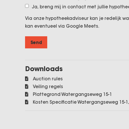
Bergruimten:
Ja, breng mij in contact met jullie hypoth
Momenteel is er boven een zolder, deze wor
Via onze hypotheekadviseur kan je redelijk wa
Beneden is er tevens een berging
kan eventueel via Google Meets.
Parkeren:
Het is vrij parkeren voor de deur.
Balkon:
Er is een balkon aan de achterzijde van h
Downloads
Bijzonderheden:
Auction rules
• Uitbreidingsmogelijkheden in m2’s op de 
Veiling regels
• Vrij parkeren voor de deur
Plattegrond Watergangseweg 15-1
• Nieuwe CV installatie uit 2019
Kosten Specificatie Watergangseweg 15-
• Erfpacht: afgekocht tot 2062. En dit jaar
kopen!
– canon/vergoeding : NVT
toepassing : De Bepalingen voor vestigin