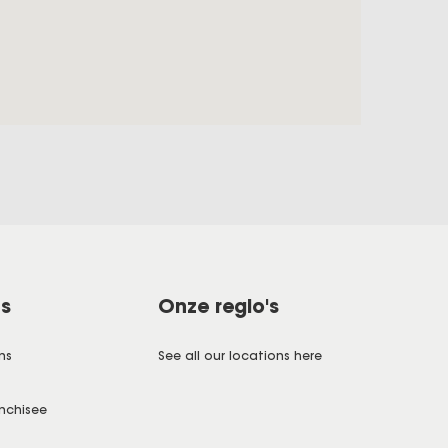
ns
Onze regio's
ns
See all our locations here
nchisee