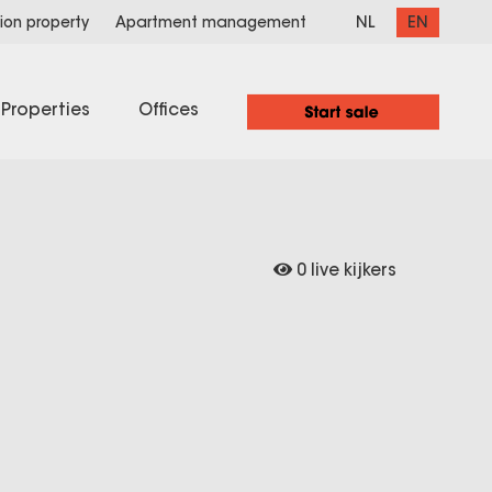
NL
EN
ion property
Apartment management
Properties
Offices
0 live kijkers