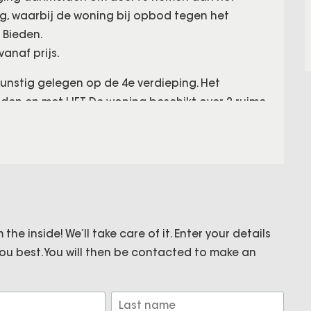
ling, waarbij de woning bij opbod tegen het
 Bieden.
anaf prijs.
gunstig gelegen op de 4e verdieping. Het
 en met LIFT. De woning beschikt over 2 ruime
ijde (zuid) was eerst 2 kamers. Het
g 4-kamer appartement en heeft een ruim zonnig
n separate keuken en een moderne badkamer en
and van diverse bushaltes naar Schiphol, de
the inside! We’ll take care of it. Enter your details
uitvalswegen zijn snel en eenvoudig bereikbaar.
ou best. You will then be contacted to make an
 vele terrassen en winkelstraatjes is binnen 7
is gelegen nabij diverse winkels en het