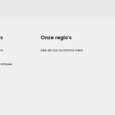
ns
Onze regio's
ns
See all our locations here
nchisee