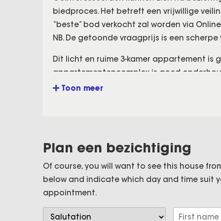
biedproces. Het betreft een vrijwillige vei
“beste” bod verkocht zal worden via Online
NB. De getoonde vraagprijs is een scherpe v
Dit licht en ruime 3-kamer appartement is 
appartementencomplex is goed onderhouden
slaapkamers, De slaapkamer aan de balkonz
Toon meer
appartement is dus eigenlijk een voormali
balkon op het zuiden, is voorzien van ee
toilet.
Plan een bezichtiging
Ligging
De Schotlandstraat is gelegen op loopafst
Of course, you will want to see this house from 
Zuidas, Amsterdam en Haarlem centrum. De 
below and indicate which day and time suit y
Het gezellige centrum van Haarlem met haar
appointment.
minuten fietsafstand gelegen. Het complex 
winkelcentrum “Schalkstad”.