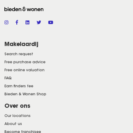
naar de achtertuin. Halverwege de gang links,
kom je bij de toegang tot de toilet, woonkamer,
keuken en trapopgang naar boven. De gang is
voorzien van een tegelvloer.
Makelaardij
Toilet; Betegeld toilet met fonteintje.
Search request
Woonkamer; Gezellige woonkamer met een
Free purchase advice
frans eiken houten vloer, houten balkenplafond
Free online valuation
en sfeervolle inbouwkasten.
FAQ
Keuken; Deze woonkeuken heeft openslaande
Earn finders fee
tuindeuren en een tegelvloer. In de keuken
Bieden & Wonen Shop
bevindt zich een opbergkast, de
Over ons
wasmachineaansluiting, gasfornuis, afzuigkap,
Our locations
vaatwasser, koelkast en diepvries. De keuken is
About us
deels voorzien van vloerverwarming.
Become franchisee