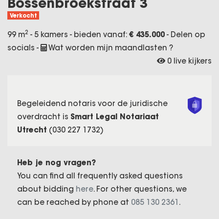
Bossenbroekstraat 3
Verkocht
2
99 m
- 5 kamers - bieden vanaf:
€ 435.000
-
Delen op
socials
-
Wat worden mijn maandlasten ?
0 live kijkers
Begeleidend notaris voor de juridische
overdracht is
Smart Legal Notariaat
Utrecht
(030 227 1732)
Heb je nog vragen?
You can find all frequently asked questions
about bidding
here
. For other questions, we
can be reached by phone at
085 130 2361
.