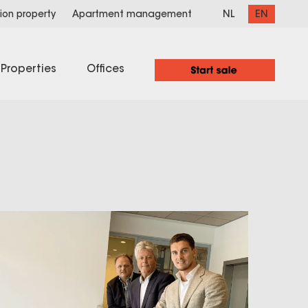
NL
EN
ion property
Apartment management
Properties
Offices